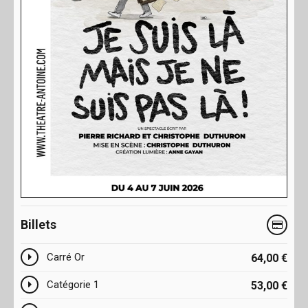
Billets
Carré Or
64,00
€
Catégorie 1
53,00
€